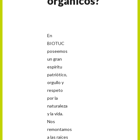
orgánicos?
En
BIOTUC
poseemos
un gran
espíritu
patriótico,
orgullo y
respeto
por la
naturaleza
y la vida.
Nos
remontamos
a las raíces