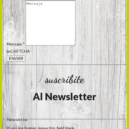
Mensaje
*
reCAPTCHA
ENVIAR
suscribite
Al Newsletter
Newsletter
If you are human, leave this field blank.