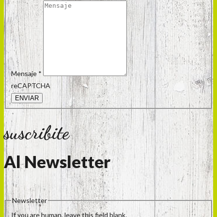
Mensaje
*
reCAPTCHA
ENVIAR
suscribite
Al Newsletter
Newsletter
If you are human, leave this field blank.