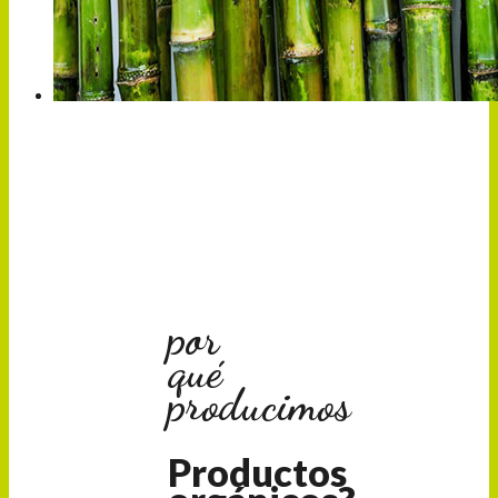
CAÑA DE AZÚCAR
por
qué
producimos
Productos