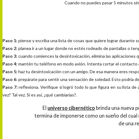
Cuando no puedes pasar 5 minutos sin
Paso 1:
piense y escriba una lista de cosas que quiere lograr durante s
Paso 2:
planea ir a un lugar donde no estés rodeado de pantallas o teng
Paso 3:
cuando comiences la desintoxicación, elimina las aplicaciones 
Paso 4:
mantén tu teléfono en modo avión. Intenta cortar el contacto
Paso 5:
haz tu desintoxicación con un amigo. De esa manera eres resp
Paso 6:
prepárate para sentir una sensación de soledad. Esto podría d
Paso 7:
reflexiona.
Verifique si logró todo lo que figura en su lista d
vez? Tal vez. Si es así, ¿qué cambiarías?.
El
universo cibernético
brinda una nueva po
termina de imponerse como un sueño del cual 
de una re