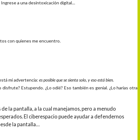
.
Ingrese a una desintoxicación digital…
mentos con quienes me encuentro.
está mi advertencia:
es posible que se sienta solo, y
eso está bien.
o disfrute? Estupendo. ¿Lo odié? Eso también es genial. ¿Lo harías otra
 de la pantalla, a la cual manejamos, pero a menudo
esperados. El ciberespacio puede ayudar a defendernos
desde la pantalla…