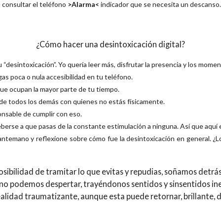
 consultar el teléfono
>Alarma<
indicador que se necesita un descanso
¿Cómo hacer una desintoxicación digital?
u “desintoxicación”. Yo quería leer más, disfrutar la presencia y los mo
as poca o nula accesibilidad en tu teléfono.
que ocupan la mayor parte de tu tiempo.
 de todos los demás con quienes no estás físicamente.
onsable de cumplir con eso.
eberse a que pasas de la constante estimulación a ninguna. Así que aquí 
e antemano y reflexione sobre cómo fue la desintoxicación en general. ¿L
sibilidad de tramitar lo que evitas y repudias, soñamos detrás
no podemos despertar, trayéndonos sentidos y sinsentidos in
alidad traumatizante, aunque esta puede retornar, brillante, 