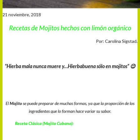
21 noviembre, 2018
Recetas de Mojitos hechos con limón
orgánico
Por: Carolina Sigstad.
“Hierba mala nunca muere y…Hierbabuena sólo en mojitos” 😉
E
l
Moj
it
o
se puede pr
eparar
de muchas f
or
mas,
ya que l
a pr
oporción de los
ingredientes que lo forman hace
var
i
ar su sabor.
Receta Clásica (Mojito Cubano):