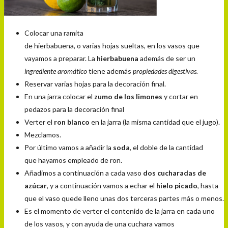
Colocar una r
amita
de
hi
er
babuena,
o varias hojas sueltas, en los vasos que
vayamos a preparar. La
hierbabuena
además de ser un
ingrediente aromático
tiene además
propiedades digestivas.
Reservar varias hojas para la decoración final.
En una jarra colocar el
zumo de los limones
y cortar en
pedazos para la decoración final
Verter el
ron blanco
en la jarra (la misma cantidad que el jugo).
Mezclamos.
Por
úl
timo vamos a añadir
la
soda
, el doble de la cant
idad
que hayamos empleado de ron.
Añadi
mos a continuación a cada vaso
dos cuchar
adas de
azúcar
, y a cont
inuación vamos a echar
el
hielo
pi
cado
,
hasta
que el vaso quede lleno unas dos ter
ceras partes más o menos.
Es el
momento de ver
ter
el contenido de la jarr
a en cada uno
de los vasos,
y con ayuda de una cuchar
a
vamos