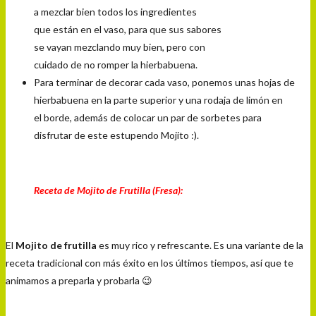
a mezcl
ar
bien todos los ingr
edientes
que están en el vaso, para que sus sabores
se vayan mezclando
muy bi
en, per
o con
cuidado de no r
omper la hier
babuena.
Para t
er
minar
de decorar cada vaso,
ponemos unas hojas de
hierbabuena en la parte superior
y una r
odaj
a
de l
imón en
el bor
de, además de colocar
un par
de sorbetes par
a
disfrut
ar de este estupendo
Moj
i
t
o :).
Receta de Mojito de Frutilla (Fresa):
El
Mojito de frutilla
es muy rico y refrescante. Es una variante de la
receta tradicional con más éxito en los últimos tiempos, así que te
animamos a preparla y probarla 😉