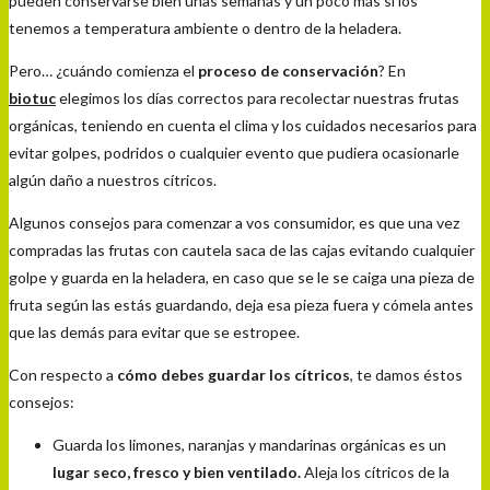
pueden conservarse bien unas semanas y un poco más si los
tenemos a temperatura ambiente o dentro de la heladera.
Pero… ¿cuándo comienza el
proceso de conservación
? En
biotuc
elegimos los días correctos para recolectar nuestras frutas
orgánicas, teniendo en cuenta el clima y los cuidados necesarios para
evitar golpes, podridos o cualquier evento que pudiera ocasionarle
algún daño a nuestros cítricos.
Algunos consejos para comenzar a vos consumidor, es que una vez
compradas las frutas con cautela saca de las cajas evitando cualquier
golpe y guarda en la heladera, en caso que se le se caiga una pieza de
fruta según las estás guardando, deja esa pieza fuera y cómela antes
que las demás para evitar que se estropee.
Con respecto a
cómo debes guardar los cítricos
, te damos éstos
consejos:
Guarda los limones, naranjas y mandarinas orgánicas
es un
lugar seco, fresco y bien ventilado.
Aleja los cítricos de la